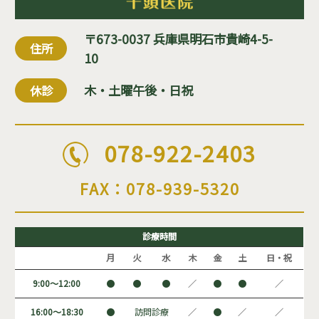
〒673-0037 兵庫県明石市貴崎4-5-
住所
10
木・土曜午後・日祝
休診
078-922-2403
FAX：078-939-5320
診療時間
月
火
水
木
金
土
日・祝
9:00～12:00
●
●
●
／
●
●
／
16:00～18:30
●
訪問診療
／
●
／
／